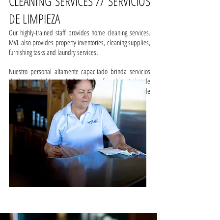
CLEANING SERVICES // SERVICIOS
DE LIMPIEZA
Our highly-trained staff provides home cleaning services.
MVL also provides property inventories, cleaning supplies,
furnishing tasks and laundry services
.
Nuestro personal altamente capacitado brinda servicios
de limpieza del hogar. MVL también ofrece inventarios de
propiedades, suministros de limpieza, tareas de
mobiliario y servicios de lavandería.