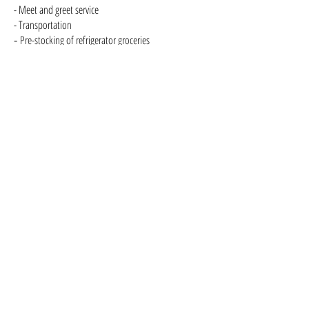
- Meet and greet service
- Transportation
Pre-stocking of refrigerator groceries
-
Welcome packages for arrivals
-
Shopping services pick-up and delivery
-
Event and wedding planner
-
Private Chef Services
-
In villa spa
-
Baby sitting
-
Laundry/dry cleaning
-
Professional photography session
-
SERVICIOS ADICIONALES:
- Servicio de encuentro en la propiedad
- Transportación
Compra de dispensa por anticipado
-
Paquetes de bienvenida para llegadas
-