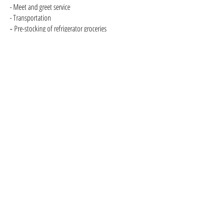
- Meet and greet service
- Transportation
Pre-stocking of refrigerator groceries
-
Welcome packages for arrivals
-
Shopping services pick-up and delivery
-
Event and wedding planner
-
Private Chef Services
-
In villa spa
-
Baby sitting
-
Laundry/dry cleaning
-
Professional photography session
-
SERVICIOS ADICIONALES:
- Servicio de encuentro en la propiedad
- Transportación
Compra de dispensa por anticipado
-
Paquetes de bienvenida para llegadas
-