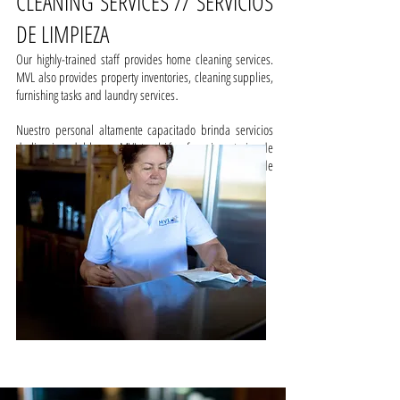
CLEANING SERVICES // SERVICIOS
DE LIMPIEZA
Our highly-trained staff provides home cleaning services.
MVL also provides property inventories, cleaning supplies,
furnishing tasks and laundry services
.
Nuestro personal altamente capacitado brinda servicios
de limpieza del hogar. MVL también ofrece inventarios de
propiedades, suministros de limpieza, tareas de
mobiliario y servicios de lavandería.